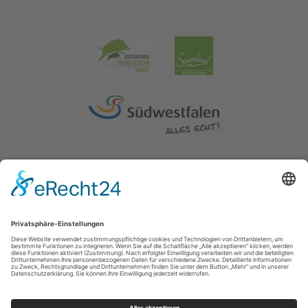
Impressum
|
Erklärung zur Barrierefreiheit
|
Kontakt
|
Datenschutz
Kreis Soest | Der Landrat
Hoher Weg 1-3
59494
Soest
T: 0 2921 303104
E: tourismus@kreis-soest.de