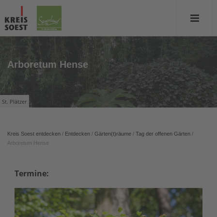
Arboretum Hense
St. Plätzer
Kreis Soest entdecken
/
Entdecken
/
Gärten(t)räume
/
Tag der offenen Gärten
/
Arboretum Hense
Termine: