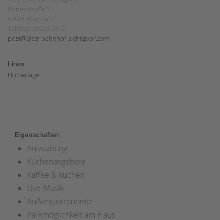
Römerstraße 1
59581 Warstein
Telefon: 02925 2512
post@alter-bahnhof-sichtigvor.com
Links
Homepage
Eigenschaften:
Ausstattung
Küchenangebote
Kaffee & Kuchen
Live-Musik
Außengastronomie
Parkmöglichkeit am Haus