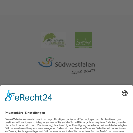
Impressum
|
Erklärung zur Barrierefreiheit
|
Kontakt
|
Datenschutz
Kreis Soest | Der Landrat
Hoher Weg 1-3
59494
Soest