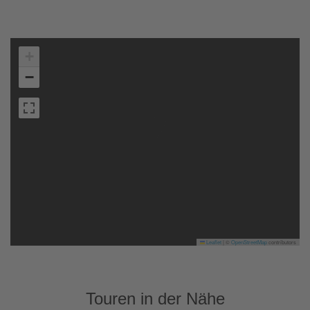
+
−
Leaflet
|
©
OpenStreetMap
contributors
Touren in der Nähe