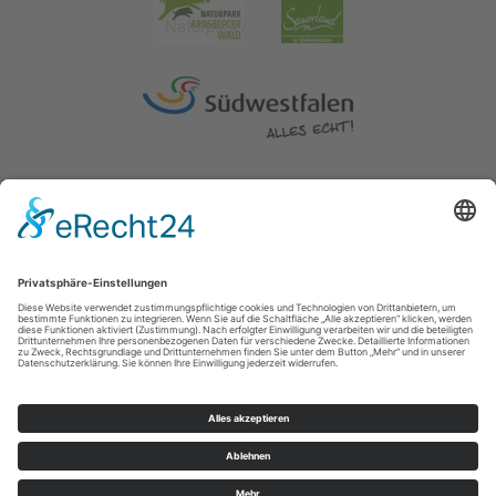
Impressum
|
Erklärung zur Barrierefreiheit
|
Kontakt
|
Datenschutz
Kreis Soest | Der Landrat
Hoher Weg 1-3
59494
Soest
T: 0 2921 303104
E: tourismus@kreis-soest.de
©
2026
Sauerland-Tourismus e.V.
Cookie-Einstellungen