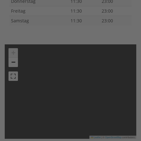
Donnerstag
11:30
23:00
Freitag
11:30
23:00
Samstag
11:30
23:00
+
−
Leaflet
|
©
OpenStreetMap
contributors