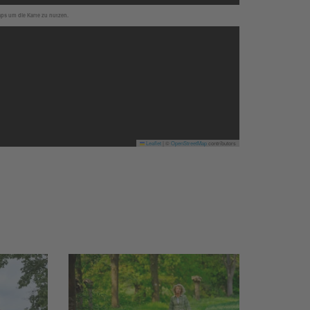
aps um die Karte zu nutzen.
Leaflet
|
©
OpenStreetMap
contributors