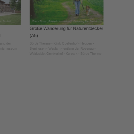
Große Wanderung für Naturentdecker
f
(A5)
lang der
Börde Therme - Klinik Quellenhof - Heppen -
ebnismuseum
Sieningsen - Weslarn - entlang der Rosenau -
Waldgebiet Gemkerhof - Kurpark - Börde Therme