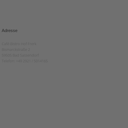
Adresse
Café-Bistro Hof Frerk
Bismarckstraße 2
59505 Bad Sassendorf
Telefon: +49 2921 / 5014165