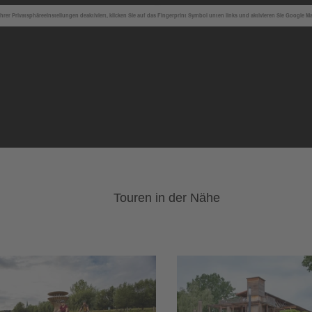
hrer Privatsphäreeinstellungen deaktiviert, klicken Sie auf das Fingerprint Symbol unten links und aktivieren Sie Google M
Touren in der Nähe