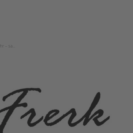
r – sa...