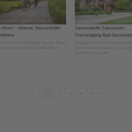
s Moor! – Woeste, Wasserbüffel
Sassendorfer Salzspuren -
ellness
Ortsrundgang Bad Sassendor
r geht durch das Moorgebiet "Woeste". Dieses
Ausgangspunkt für einen Rundgang ent
 Insel der Artenvielfalt in der Hellwegbörde.
„Sassendorfer Salzspuren“ ist das Erl
Westfälische Salzwelten.
1
2
3
4
5