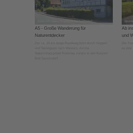
A5 - Große Wanderung für
Ab in
Naturentdecker
und W
Der ca. 10 km lange Rundweg führt durch Heppen
Die Tou
und Sieningsen nach Weslarn, durchs
ist eine
Naturschutzgebiet Rosenau zurück in den Kurpark
Bad Sassendorf.