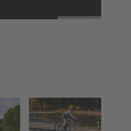
Leaflet
|
©
OpenStreetMap
contributors