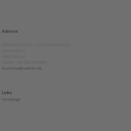
Adresse
KEBAB BROTHERS -TASTE FROM BERLIN-
Hochstraße 4
59602 Rüthen
Telefon: +49 2952 4799683
tourismus@ruethen.de
Links
Homepage