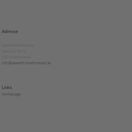
Adresse
SeeAlm Möhnesee
Seepark 10-12
59519 Möhnesee
info@seealm-moehnesee.de
Links
Homepage