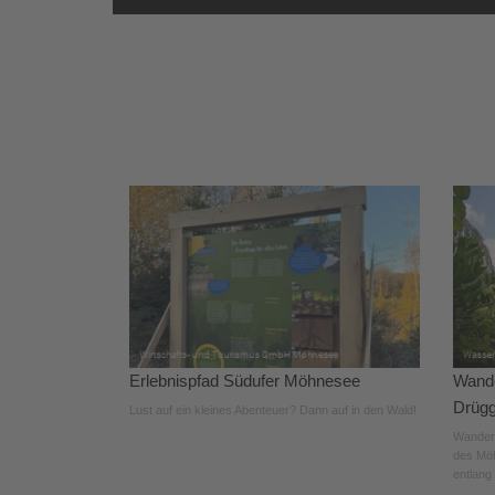
Erlebnispfad Südufer Möhnesee
Wande
Drügg
Lust auf ein kleines Abenteuer? Dann auf in den Wald!
Wanderu
des Möh
entlang