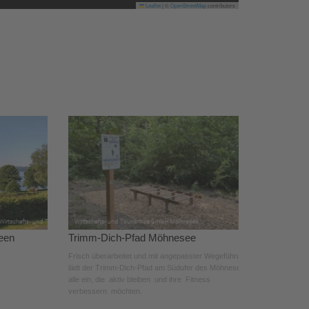
Leaflet
|
©
OpenStreetMap
contributors
een
Trimm-Dich-Pfad Möhnesee
Frisch überarbeitet und mit angepasster Wegeführung
lädt der Trimm-Dich-Pfad am Südufer des Möhnesees
alle ein, die aktiv bleiben und ihre Fitness
verbessern möchten.