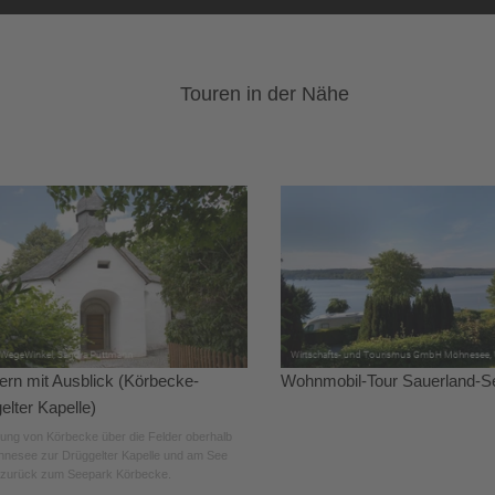
Touren in der Nähe
rn mit Ausblick (Körbecke-
Wohnmobil-Tour Sauerland-S
elter Kapelle)
ng von Körbecke über die Felder oberhalb
nesee zur Drüggelter Kapelle und am See
 zurück zum Seepark Körbecke.