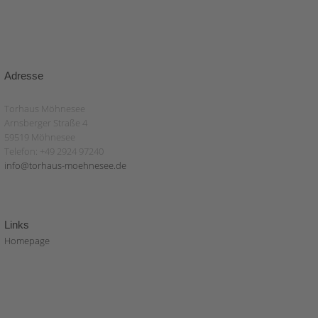
Adresse
Torhaus Möhnesee
Arnsberger Straße 4
59519 Möhnesee
Telefon: +49 2924 97240
info@torhaus-moehnesee.de
Links
Homepage