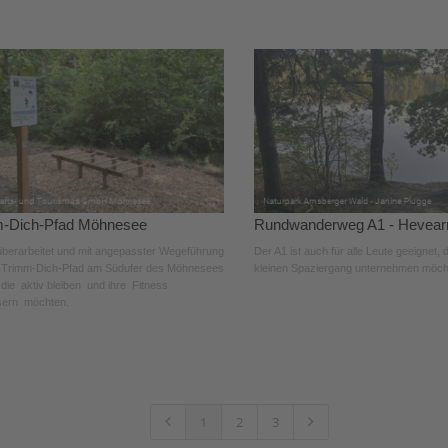
m-Dich-Pfad Möhnesee
Rundwanderweg A1 - Hevea
überarbeitet und mit angepasster Wegeführung
Der A1 ist auch für alle Leute geeignet, 
r Trimm-Dich-Pfad am Südufer des Möhnesees
kleinen Spaziergang unternehmen möch
, die aktiv bleiben und ihre Fitness
sern möchten.
1
2
3