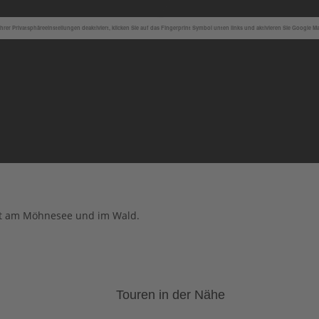
hrer Privatsphäreeinstellungen deaktiviert, klicken Sie auf das Fingerprint Symbol unten links und aktivieren Sie Google M
ekt am Möhnesee und im Wald.
Touren in der Nähe