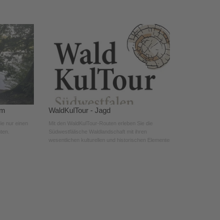
rm
WaldKulTour - Jagd
die nur einen
Mit den WaldKulTour-Routen erleben Sie die
ten.
Südwestfälische Waldlandschaft mit ihren
wesentlichen kulturellen und historischen Elementen.