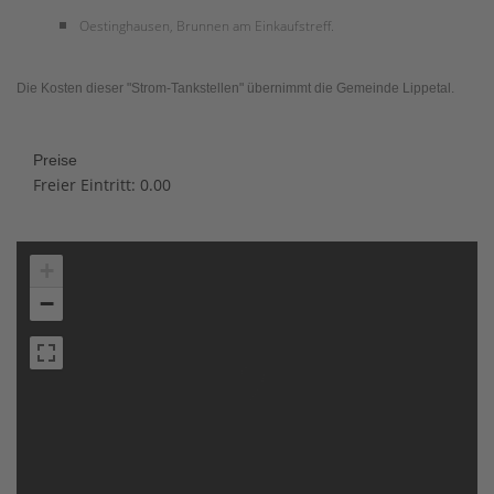
Oestinghausen, Brunnen am Einkaufstreff.
Die Kosten dieser "Strom-Tankstellen" übernimmt die Gemeinde Lippetal.
Preise
Freier Eintritt: 0.00
+
−