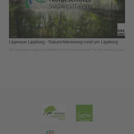
Lippeaue Lippborg - Naturerlebnisweg rund um Lippborg
Die Lippeaue in Lippborg befindet sich im nordwestlichen Teil des Kreises Soest.