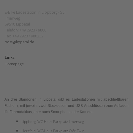
E-Bike Ladestation in Lippborg (GL)
Ilmerweg
59510 Lippetal
Telefon: +49 2923 / 9800
Fax: +49 2923 / 980232
post@lippetal.de
Links
Homepage
An drei Standorten in Lippetal gibt es Ladestationen mit abschließbaren
Fächern, mit jeweils zwei Steckdosen und USB-Anschlüssen zum Aufladen
für Fahrradakkus, aber auch Smartphone oder Kamera.
Lippborg, WC-Haus Parkplatz Ilmerweg
Herzfeld, WC-Haus Parkplatz Cafe Twin