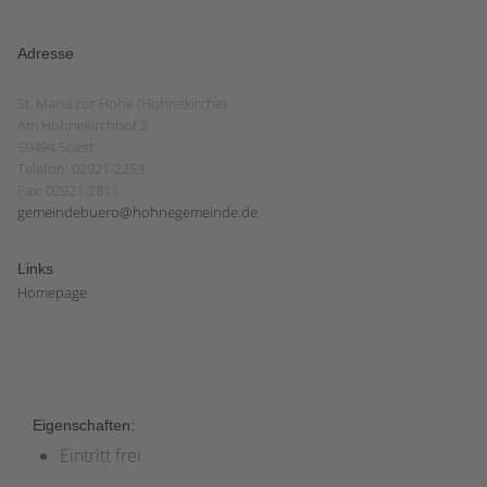
Adresse
St. Maria zur Höhe (Hohnekirche)
Am Hohnekirchhof 2
59494 Soest
Telefon: 02921-2253
Fax: 02921-2811
gemeindebuero@hohnegemeinde.de
Links
Homepage
Eigenschaften:
Eintritt frei