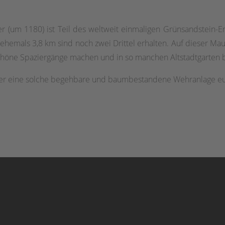
er (um 1180) ist Teil des weltweit einmaligen Grünsandstein-Ens
hemals 3,8 km sind noch zwei Drittel erhalten. Auf dieser Ma
chöne Spaziergänge machen und in so manchen Altstadtgarten b
über eine solche begehbare und baumbestandene Wehranlage e