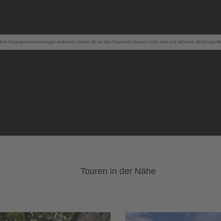
hrer Privatsphäreeinstellungen deaktiviert, klicken Sie auf das Fingerprint Symbol unten links und aktivieren Sie Google M
Touren in der Nähe