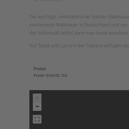
Die wuchtige, mittelalterliche Soester Stadtmau
existierende Wallmauer in Deutschland und von e
der Außenwall verlief, kann man heute wunders
Nur Soest und Lucca in der Toskana verfügen 
Preise
Freier Eintritt: 0,0
+
−