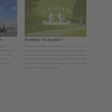
en
Rundtour "mit Ausblick"
indet 13
Diese familienfreundliche Rundtour von Soest zum
nitiative als
Möhnesee und wieder retour bietet Seeblick, herrliche
 2023 auf
Aussichten auf eine mittelalterliche Kirchturmsilhouette
nd der
und weite Teile der Westfälischen Bucht sowie einen
gestellt
Abstecher in ein Naturschutzgebiet, in dem halbwilde
Pferde und Heckrinder leben.