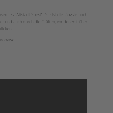
emles "Altstadt Soest". Sie ist die längste noch
uer und auch durch die Gräften, vor denen früher
licken.
uropaweit.