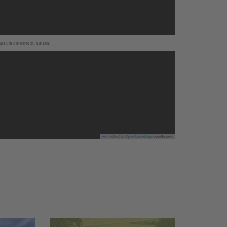
aps um die Karte zu nutzen.
Leaflet
|
©
OpenStreetMap
contributors