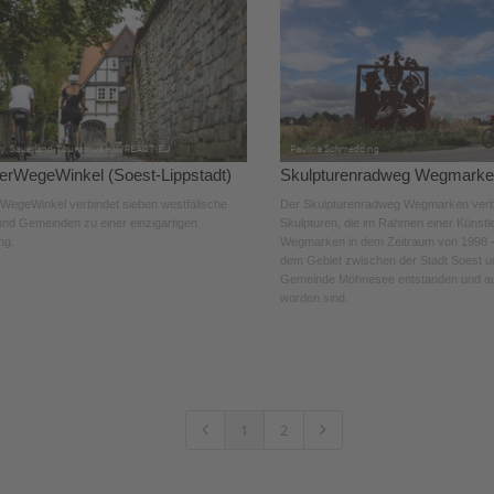
rWegeWinkel (Soest-Lippstadt)
Skulpturenradweg Wegmark
egeWinkel verbindet sieben westfälische
Der Skulpturenradweg Wegmarken verb
und Gemeinden zu einer einzigartigen
Skulpturen, die im Rahmen einer Künstleri
ng.
Wegmarken in dem Zeitraum von 1998 -
dem Gebiet zwischen der Stadt Soest u
Gemeinde Möhnesee entstanden und auf
worden sind.
1
2