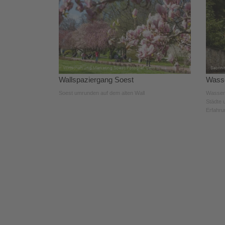
Wallspaziergang Soest
Wasse
Soest umrunden auf dem alten Wall
WasserW
Städte 
Erfahru