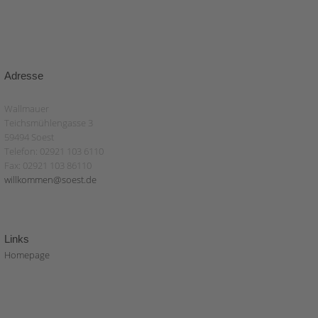
Adresse
Wallmauer
Teichsmühlengasse 3
59494 Soest
Telefon: 02921 103 6110
Fax: 02921 103 86110
willkommen@soest.de
Links
Homepage