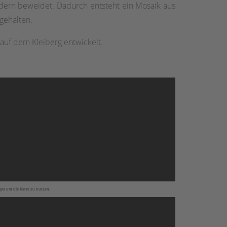
dern beweidet. Dadurch entsteht ein Mosaik aus
gehalten.
auf dem Kleiberg entwickelt.
aps um die Karte zu nutzen.