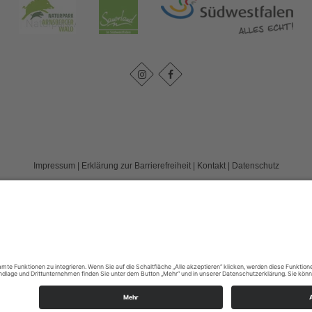
Impressum
|
Erklärung zur Barrierefreiheit
|
Kontakt
|
Datenschutz
Kreis Soest | Der Landrat
Hoher Weg 1-3
59494
Soest
T: 0 2921 303104
E: tourismus@kreis-soest.de
©
2026
Sauerland-Tourismus e.V.
Cookie-Einstellungen