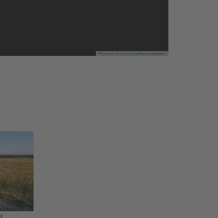
Leaflet
|
©
OpenStreetMap
contributors
t