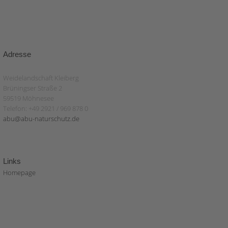
Adresse
Weidelandschaft Kleiberg
Brüningser Straße 2
59519 Möhnesee
Telefon: +49 2921 / 969 878 0
abu@abu-naturschutz.de
Links
Homepage