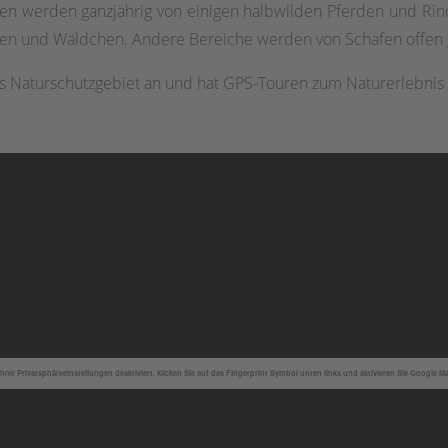
ten werden ganzjährig von einigen halbwilden Pferden und Rin
en und Wäldchen. Andere Bereiche werden von Schafen offen 
s Naturschutzgebiet an und hat GPS-Touren zum Naturerlebnis 
hrer Privatsphäreeinstellungen deaktiviert, klicken Sie auf das Fingerprint Symbol unten links und aktivieren Sie Google M