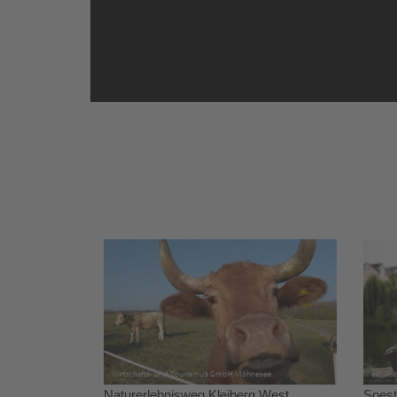
Naturerlebnisweg Kleiberg West
Soest