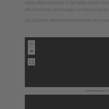
Weite offene Bereiche in der Mitte und im Wes
offenen Flächen, durchzogen von Gebüschgrupp
Das
Liz
bietet interessante Exkursionen durch da
+
−
Die Karte wurde aufgrund I