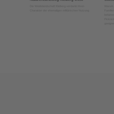
Die Weidelandschaft Kleiberg verdankt ihren
Warum i
Charakter der ehemaligen militärischen Nutzung.
Familien
befahre
Picknic
geeigne