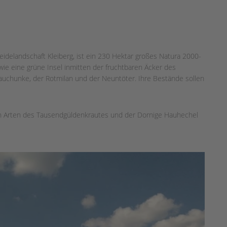
delandschaft Kleiberg, ist ein 230 Hektar großes Natura 2000-
 wie eine grüne Insel inmitten der fruchtbaren Äcker des
auchunke, der Rotmilan und der Neuntöter. Ihre Bestände sollen
 Arten des Tausendgüldenkrautes und der Dornige Hauhechel