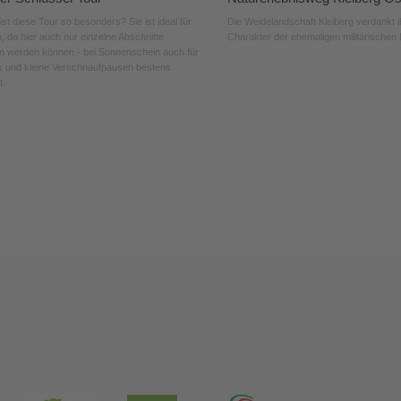
st diese Tour so besonders? Sie ist ideal für
Die Weidelandschaft Kleiberg verdankt 
, da hier auch nur einzelne Abschnitte
Charakter der ehemaligen militärischen
n werden können - bei Sonnenschein auch für
k und kleine Verschnaufpausen bestens
t.