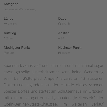
Kategorie
regionaler Wanderweg
Länge
Dauer
7.9 km
1:55 h
Aufstieg
Abstieg
24 m
24 m
Niedrigster Punkt
Höchster Punkt
85 m
108 m
Spannend, „kunstvoll“ und lehrreich und manchmal sogar
etwas gruselig: Unterhaltsamer kann keine Wanderung
sein. Der „Kulturpfad Ampen“ erzählt an 13 Stationen
Fakten und Legenden aus der Historie dieses schönen
Soester Dorfes und startet am Schützenhaus im Ortskern
mit einem naturgetreu nachgebauten „Meilenstein“ der
Coeln-Berliner-Staats-Chaussee. Im weiteren Verlauf