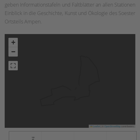
geben Informationstafeln und Faltblätter an allen Stationen
Einblick in die Geschichte, Kunst und Ökologie des Soester
Ortsteils Ampen.
+
−
Leaflet
|
©
OpenStreetMap
contributors
108