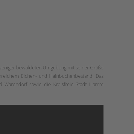
r weniger bewaldeten Umgebung mit seiner Größe
tenreichem Eichen- und Hainbuchenbestand. Das
nd Warendorf sowie die Kreisfreie Stadt Hamm