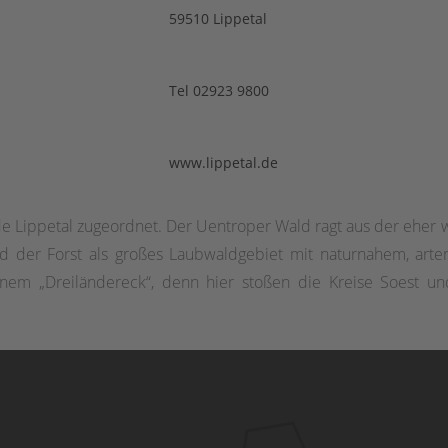
59510 Lippetal
Tel 02923 9800
www.lippetal.de
de Lippetal zugeordnet. Der Uentroper Wald ragt aus der ehe
wird der Forst als großes Laubwaldgebiet mit naturnahem, ar
inem „Dreiländereck“, denn hier stoßen die Kreise Soest u