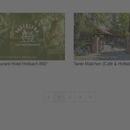
urant-Hotel Helbach 800°
Tante Malchen (Café & Hofla
1
2
3