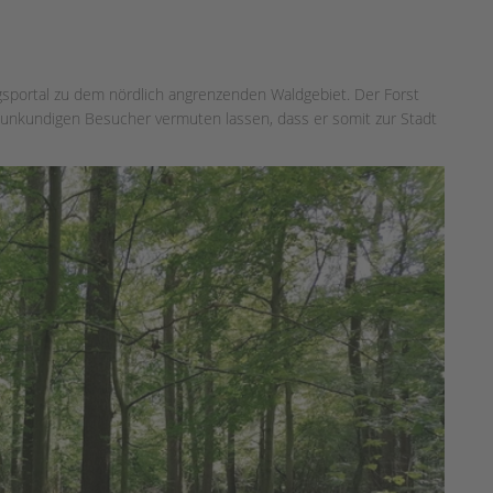
ngsportal zu dem nördlich angrenzenden Waldgebiet. Der Forst
unkundigen Besucher vermuten lassen, dass er somit zur Stadt