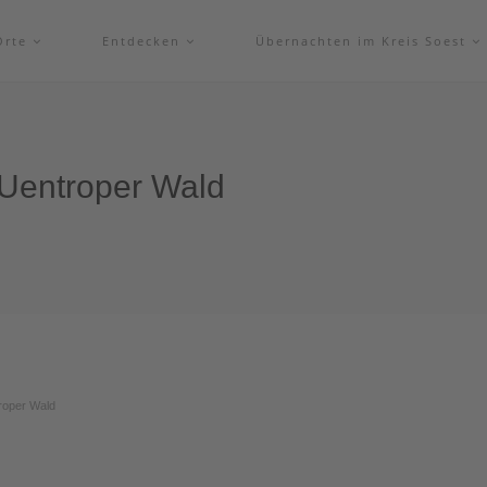
Orte
Entdecken
Übernachten im Kreis Soest
 Uentroper Wald
troper Wald