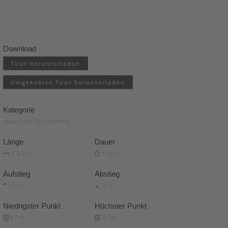
Download
Tour herunterladen
Umgekehrte Tour herunterladen
Kategorie
regionaler Wanderweg
Länge
Dauer
4.3 km
1:00 h
Aufstieg
Abstieg
14 m
14 m
Niedrigster Punkt
Höchster Punkt
67 m
81 m