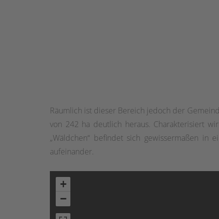
Räumlich ist dieser Bereich jedoch der Gemein
von 242 ha deutlich heraus. Charakterisiert 
„Wäldchen“ befindet sich gewissermaßen in e
aufeinander.
+
−