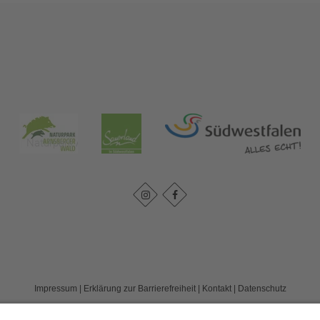
Impressum
|
Erklärung zur Barrierefreiheit
|
Kontakt
|
Datenschutz
Kreis Soest | Der Landrat
Hoher Weg 1-3
59494
Soest