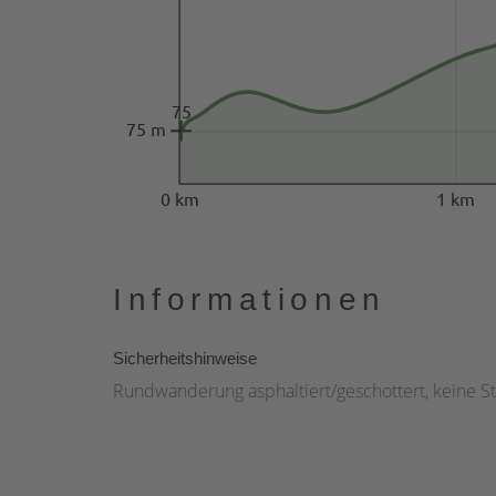
75
75 m
0 km
1 km
Informationen
Sicherheitshinweise
Rundwanderung asphaltiert/geschottert, keine S