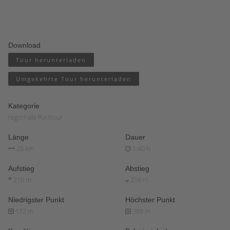
Download
Tour herunterladen
Umgekehrte Tour herunterladen
Kategorie
regionale Radtour
Länge
Dauer
25 km
1:40 h
Aufstieg
Abstieg
216 m
216 m
Niedrigster Punkt
Höchster Punkt
172 m
388 m