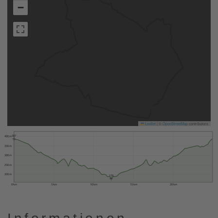
−
Leaflet
|
©
OpenStreetMap
contributors
387
400 m
350 m
300 m
250 m
200 m
178
0 km
5 km
10 km
15 km
20 km