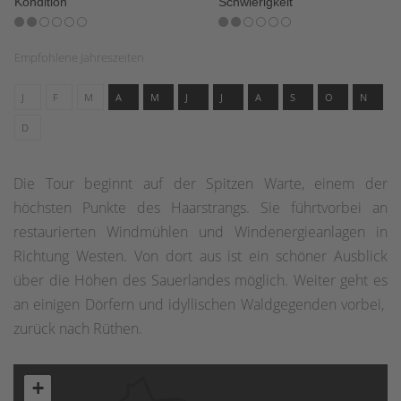
Kondition
Schwierigkeit
Empfohlene Jahreszeiten
J
F
M
A
M
J
J
A
S
O
N
D
Die Tour beginnt auf der Spitzen Warte, einem der
höchsten Punkte des Haarstrangs. Sie führtvorbei an
restaurierten Windmühlen und Windenergieanlagen in
Richtung Westen. Von dort aus ist ein schöner Ausblick
über die Höhen des Sauerlandes möglich. Weiter geht es
an einigen Dörfern und idyllischen Waldgegenden vorbei,
zurück nach Rüthen.
+