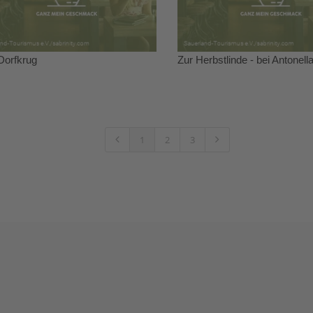
orfkrug
Zur Herbstlinde - bei Antonell
1
2
3