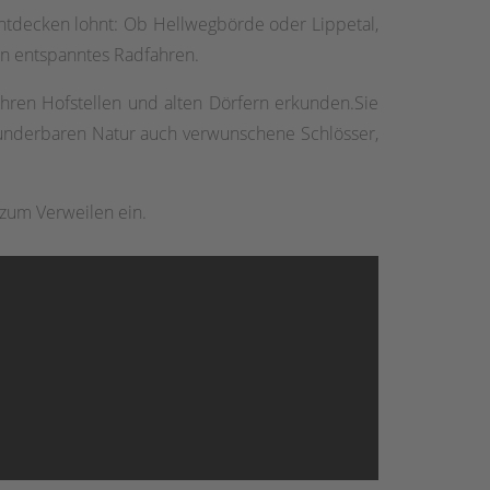
ntdecken lohnt: Ob Hellwegbörde oder Lippetal,
in entspanntes Radfahren.
hren Hofstellen und alten Dörfern erkunden.Sie
wunderbaren Natur auch verwunschene Schlösser,
 zum Verweilen ein.