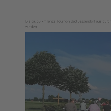
Die ca. 60 km lange Tour von Bad Sassendorf aus durch
werden.