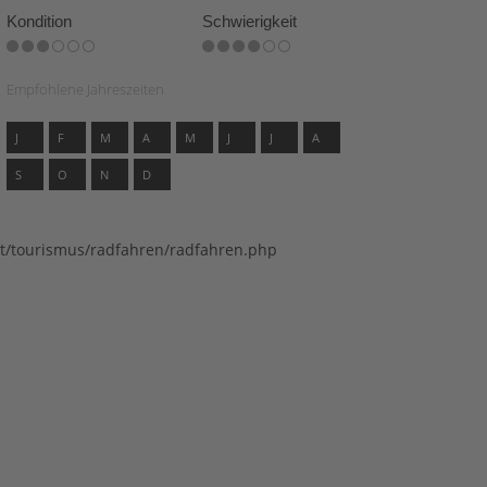
Kondition
Schwierigkeit
Empfohlene Jahreszeiten
J
F
M
A
M
J
J
A
S
O
N
D
eit/tourismus/radfahren/radfahren.php