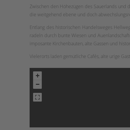
Zwischen den Höhezügen des Sauerlands und der
die weitgehend ebene und doch abwechslungsreic
Entlang des historischen Handelsweges Hellweg
radeln durch bunte Wiesen und Auenlandschafte
imposante Kirchenbauten, alte Gassen und histor
Vielerorts laden gemütliche Cafés, alte urige Ga
+
−