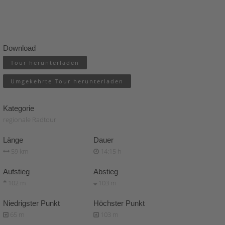
Download
Tour herunterladen
Umgekehrte Tour herunterladen
Kategorie
regionale Radtour
Länge
Dauer
59 km
14:15 h
Aufstieg
Abstieg
102 m
103 m
Niedrigster Punkt
Höchster Punkt
65 m
103 m