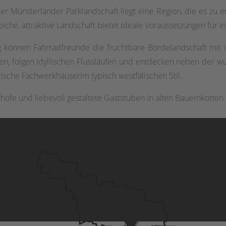
 Münsterländer Parklandschaft liegt eine Region, die es zu e
he, attraktive Landschaft bietet ideale Voraussetzungen für e
 können Fahrradfreunde die fruchtbare Bördelandschaft mit i
n, folgen idyllischen Flussläufen und entdecken neben der 
ische Fachwerkhäuserim typisch westfälischen Stil.
sthöfe und liebevoll gestaltete Gaststuben in alten Bauernkotten