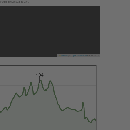
aps um die Karte zu nutzen.
Leaflet
|
©
OpenStreetMap
contributors
104