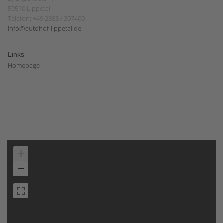
59510 Lippetal
Telefon: +49 2388 / 307400
info@autohof-lippetal.de
Links
Homepage
+
−