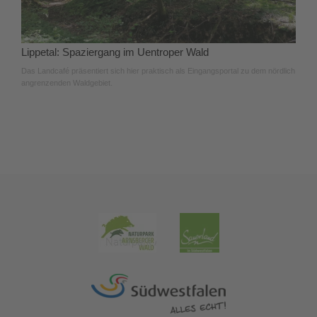
Lippetal: Spaziergang im Uentroper Wald
Das Landcafé präsentiert sich hier praktisch als Eingangsportal zu dem nördlich
angrenzenden Waldgebiet.